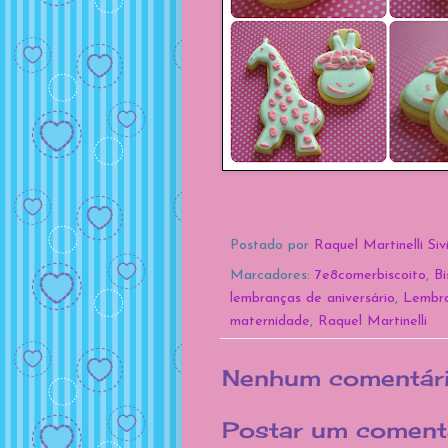
Postado por
Raquel Martinelli Siv
Marcadores:
7e8comerbiscoito
,
Bi
lembranças de aniversário
,
Lembra
maternidade
,
Raquel Martinelli
Nenhum comentári
Postar um coment