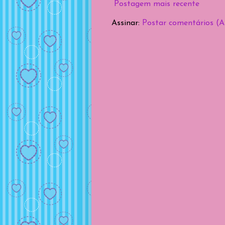
Postagem mais recente
Assinar:
Postar comentários (