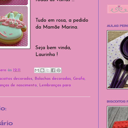
Tudo em rosa, a pedido
AULAS PER
da Mamãe Marina.
Seja bem vinda,
Laurinha !
iero
às
12:11
scoitos decorados
,
Bolachas decoradas
,
Girafa
,
nças de nascimento
,
Lembranças para
BISCOITOS
o:
ário